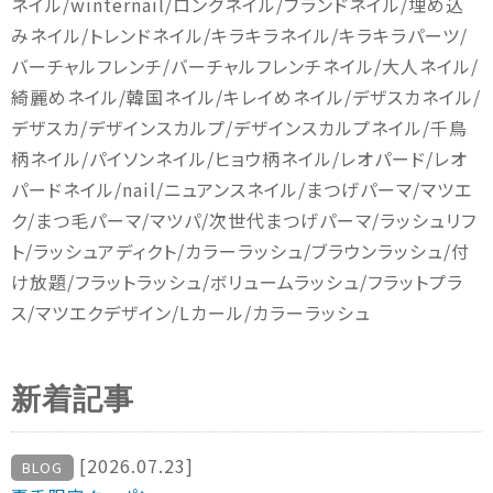
ネイル
/winternail/
ロングネイル
/
ブランドネイル
/
埋め込
みネイル
/
トレンドネイル
/
キラキラネイル
/
キラキラパーツ
/
バーチャルフレンチ
/
バーチャルフレンチネイル
/
大人ネイル
/
綺麗めネイル
/
韓国ネイル
/
キレイめネイル
/
デザスカネイル
/
デザスカ
/
デザインスカルプ
/
デザインスカルプネイル
/
千鳥
柄ネイル
/
パイソンネイル
/
ヒョウ柄ネイル
/
レオパード
/
レオ
パードネイル
/nail/
ニュアンスネイル
/
まつげパーマ
/
マツエ
ク
/
まつ毛パーマ
/
マツパ
/
次世代まつげパーマ
/
ラッシュリフ
ト
/
ラッシュアディクト
/
カラーラッシュ
/
ブラウンラッシュ
/
付
け放題
/
フラットラッシュ
/
ボリュームラッシュ
/
フラットプラ
ス
/
マツエクデザイン
/L
カール
/
カラーラッシュ
新着記事
[2026.07.23]
BLOG