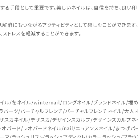
ルする手段として重要です。美しいネイルは、自信を持ち、良い印
レス解消にもつながるアクティビティとして楽しむことができます
、ストレスを軽減することができます。
イル
/
冬ネイル
/winternail/
ロングネイル
/
ブランドネイル
/
埋
ラパーツ
/
バーチャルフレンチ
/
バーチャルフレンチネイル
/
大人
ザスカネイル
/
デザスカ
/
デザインスカルプ
/
デザインスカルプネ
レオパード
/
レオパードネイル
/nail/
ニュアンスネイル
/
まつげパ
ーマ
/
ラッシュリフト
/
ラッシュアディクト
/
カラーラッシュ
/
ブラウ