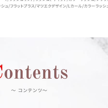
ッシュ
/
フラットプラス
/
マツエクデザイン
/L
カール
/
カラーラッシ
C
ontents
～ コンテンツ～