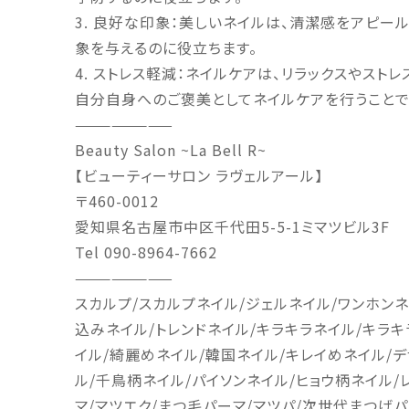
3. 良好な印象：美しいネイルは、清潔感をアピー
象を与えるのに役立ちます。
4. ストレス軽減：ネイルケアは、リラックスやスト
自分自身へのご褒美としてネイルケアを行うことで
————————
Beauty Salon ~La Bell R~
【ビューティーサロン
ラヴェルアール】
〒
460-0012
愛知県名古屋市中区千代田
5-5-1
ミマツビル
3F
Tel 090-8964-7662
————————
スカルプ
/
スカルプネイル
/
ジェルネイル
/
ワンホンネ
込みネイル
/
トレンドネイル
/
キラキラネイル
/
キラキ
イル
/
綺麗めネイル
/
韓国ネイル
/
キレイめネイル
/
デ
ル
/
千鳥柄ネイル
/
パイソンネイル
/
ヒョウ柄ネイル
/
マ
/
マツエク
/
まつ毛パーマ
/
マツパ
/
次世代まつげパ