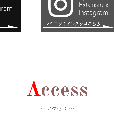
A
ccess
～ アクセス ～