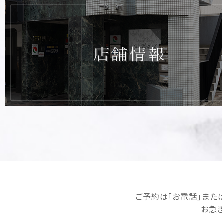
ご予約は｢お電話｣または｢
お急