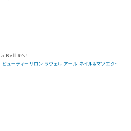
La Bell R
へ！
 R ~ ビューティーサロン ラヴェル アール ネイル&マツエク~