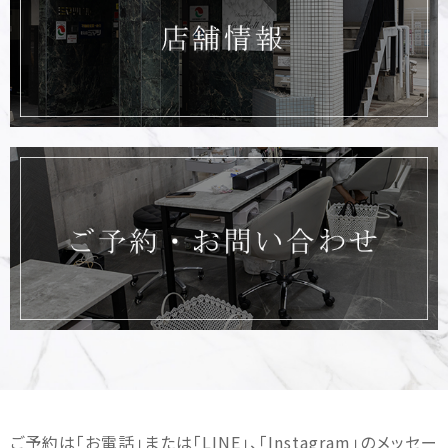
ご予約は｢お電話｣または｢LINE｣、｢Instagram｣のメッセー