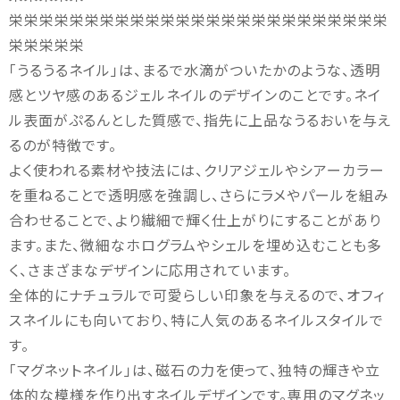
栄栄栄栄栄栄栄栄栄栄栄栄栄栄栄栄栄栄栄栄栄栄栄栄栄
栄栄栄栄栄
「うるうるネイル」は、まるで水滴がついたかのような、透明
感とツヤ感のあるジェルネイルのデザインのことです。ネイ
ル表面がぷるんとした質感で、指先に上品なうるおいを与え
るのが特徴です。
よく使われる素材や技法には、クリアジェルやシアーカラー
を重ねることで透明感を強調し、さらにラメやパールを組み
合わせることで、より繊細で輝く仕上がりにすることがあり
ます。また、微細なホログラムやシェルを埋め込むことも多
く、さまざまなデザインに応用されています。
全体的にナチュラルで可愛らしい印象を与えるので、オフィ
スネイルにも向いており、特に人気のあるネイルスタイルで
す。
「マグネットネイル」は、磁石の力を使って、独特の輝きや立
体的な模様を作り出すネイルデザインです。専用のマグネッ