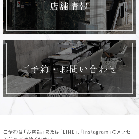
ご予約は｢お電話｣または｢LINE｣、｢Instagram｣のメッセー