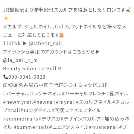
JR鶴舞駅より徒歩5分！スカルプを得意としたサロンです
️
スカルプ、ジェルネイル、Gel-X、フットネイルなど様々なメ
ニューに対応しております
TikTok ▶︎ @labellr_nail
アイラッシュ専用のアカウントはこちらから▶︎
@la_bell_r_m
Beauty Salon
La Bell R
090-9041-0828
愛知県名古屋市中区千代田5-5-1 ミマツビル3F
#バーチャルフレンチネイル#バーチャルフレンチ#夏ネイル
#newmynail#newnail#mynail#スカルプネイル#スカル
プ#nail#ロングネイル#可愛い#セルフネイル
#summernails#デザスカ#デザインスカルプ#埋め込みネ
イル #summernails#ニュアンスネイル#nuancenail#ブ