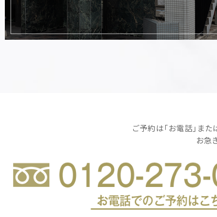
ご予約は｢お電話｣または｢
お急