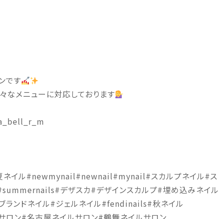
ンです
️
ど様々なメニューに対応しております
a_bell_r_m
#newmynail#newnail#mynail#スカルプネイル#ス
#summernails#デザスカ#デザインスカルプ#埋め込みネイル
l#ブランドネイル#ジェルネイル#fendinails#秋ネイル
ネイルサロン#名古屋ネイルサロン#鶴舞ネイルサロン