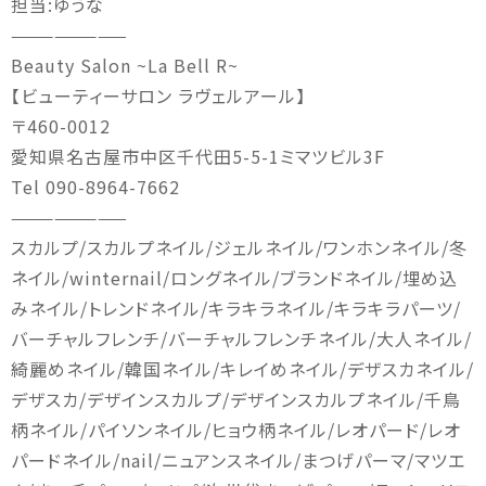
担当
:ゆうな
————————
Beauty Salon ~La Bell R~
【ビューティーサロン
ラヴェルアール】
〒
460-0012
愛知県名古屋市中区千代田
5-5-1
ミマツビル
3F
Tel 090-8964-7662
————————
スカルプ
/
スカルプネイル
/
ジェルネイル
/
ワンホンネイル
/
冬
ネイル
/winternail/
ロングネイル
/
ブランドネイル
/
埋め込
みネイル
/
トレンドネイル
/
キラキラネイル
/
キラキラパーツ
/
バーチャルフレンチ
/
バーチャルフレンチネイル
/
大人ネイル
/
綺麗めネイル
/
韓国ネイル
/
キレイめネイル
/
デザスカネイル
/
デザスカ
/
デザインスカルプ
/
デザインスカルプネイル
/
千鳥
柄ネイル
/
パイソンネイル
/
ヒョウ柄ネイル
/
レオパード
/
レオ
パードネイル
/nail/
ニュアンスネイル
/
まつげパーマ
/
マツエ