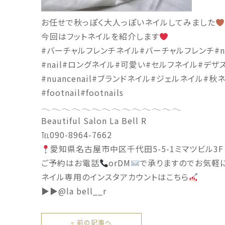
お任せで秋っぽく大人っぽいネイルしてみました
今回はフットネイルを紹介します
#バーチャルフレンチネイル#バーチャルフレンチ#newm
#nail#ロングネイル#可愛い#セルフネイル#デ
#nuancenail#ブランドネイル#ジェルネイル#秋
#footnail#footnails
𓂃𓂃𓂃𓂃𓂃𓂃𓂃𓂃𓂃𓂃𓂃𓂃𓂃𓂃
Beautiful Salon La Bell R
℡090-8964-7662
愛知県名古屋市中区千代田5-5-1ミマツビル3F
ご予約はお電話
orDM
で承りますのでお気軽に
ネイル専用のインスタアカウントはこちら︎
▶︎▶︎@la bell__r
« 前の記事へ