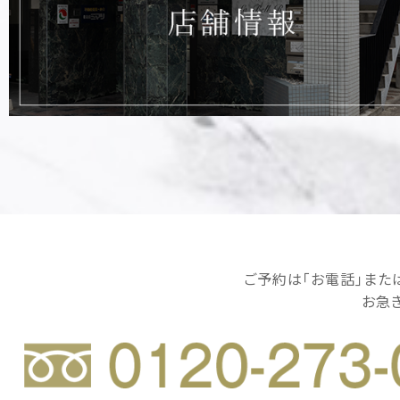
ご予約は｢お電話｣または｢
お急